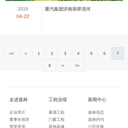
2019
重汽集团济南翡翠清河
04-22
<<
<
1
2
3
4
5
6
7
8
>
>>
走进嘉林
工程业绩
新闻中心
企业简介
幕墙工程
嘉林动态
董事长致辞
门窗工程
嘉林内刊
荣誉资质
装饰装修
公司庆典