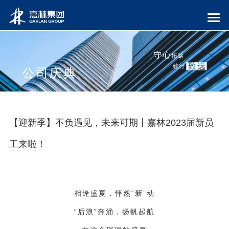
公司庆典
【迎新季】不负遇见，未来可期丨嘉林2023届新员
工来啦！
相逢盛夏，怦然
“新”动
“后浪”奔涌，扬帆起航