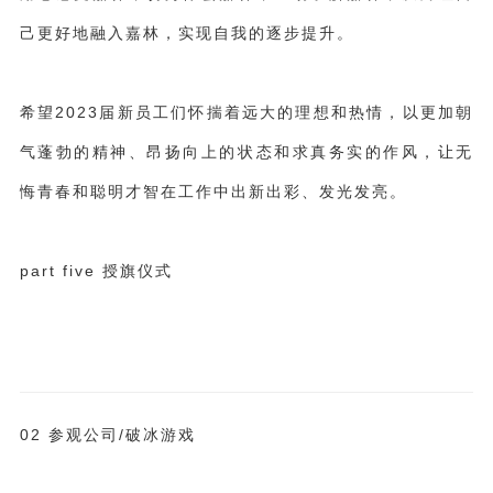
己更好地融入嘉林，实现自我的逐步提升。
希望
2023
届新员工们怀揣着远大的理想和热情
，
以更加朝
气蓬勃的精神、昂扬向上的状态和求真务实的作风，
让无
悔青春和聪明才智在
工作
中出新出彩、发光发亮。
part five 授旗仪式
02 参观公司/破冰游戏