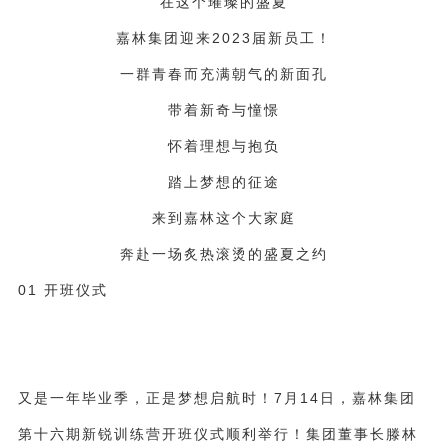
在这个璀璨的盛夏
嘉林集团迎来
2023
届新员工！
一群青春而充满朝气的新面孔
带着新奇与憧憬
怀着理想与抱负
踏上梦想
的
征途
来到嘉林这个大家庭
奔赴一场炙热滚烫的盛夏之约
01 开班仪式
又是一年毕业季，正是梦想启航时！
7
月
14
日，嘉林集团
第十六期新锐训练营开班仪式顺利举行！集团董事长滕林