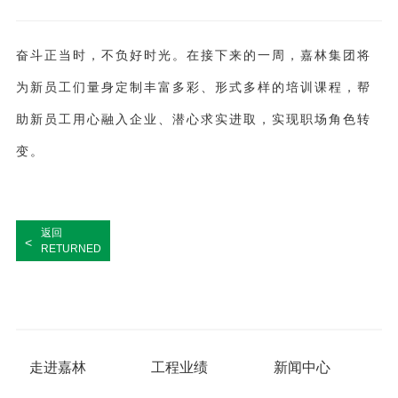
奋斗正当时
，
不
负好时光
。
在接下来的一周，
嘉林集团
将
为新员工们量身定制丰富多彩、形式多样的培训课程，帮
助新员工用心融入企业、潜心求实进取，
实现职场角色转
变。
返回
<
RETURNED
走进嘉林
工程业绩
新闻中心