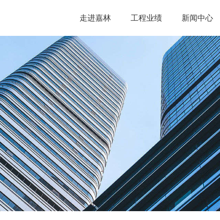
走进嘉林
工程业绩
新闻中心