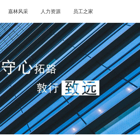
嘉林风采
人力资源
员工之家