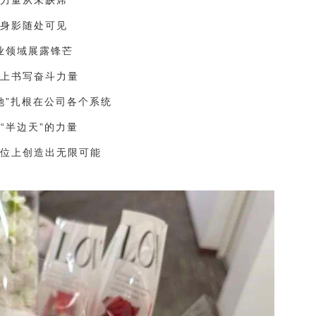
力量从未缺席
身影随处可见
业领域展露锋芒
上书写奋斗力量
她”扎根在公司各个系统
“半边天”的力量
位上创造出无限可能