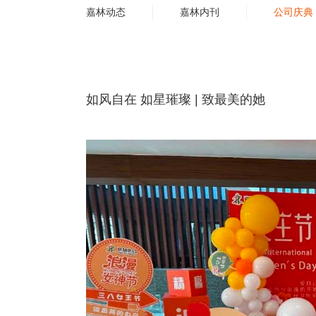
嘉林动态
嘉林内刊
公司庆典
如风自在 如星璀璨 | 致最美的她