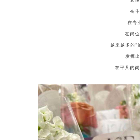
女性
奋斗
在专
在岗位
越来越多的“
发挥出
在平凡的岗