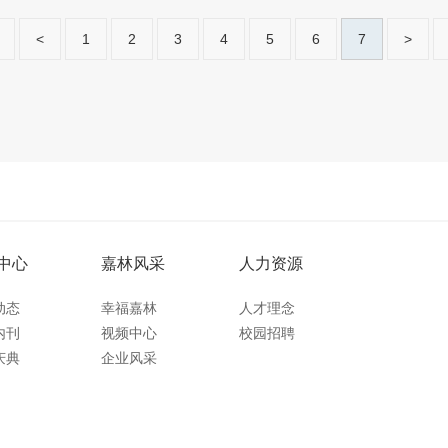
<
1
2
3
4
5
6
7
>
中心
嘉林风采
人力资源
动态
幸福嘉林
人才理念
内刊
视频中心
校园招聘
庆典
企业风采