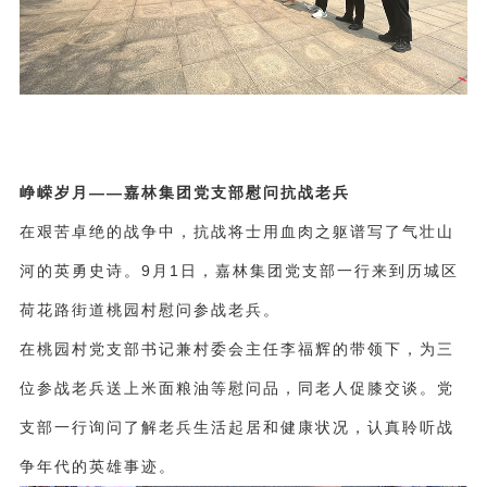
峥嵘岁月——嘉林集团党支部慰问抗战老兵
在艰苦卓绝的战争中，抗战将士用血肉之躯谱写了气壮山
河的英勇史诗。9月1日，嘉林集团党支部一行来到历城区
荷花路街道桃园村慰问参战老兵。
在桃园村党支部书记兼村委会主任李福辉的带领下，为三
位参战老兵送上米面粮油等慰问品，同老人促膝交谈。党
支部一行询问了解老兵生活起居和健康状况，认真聆听战
争年代的英雄事迹。