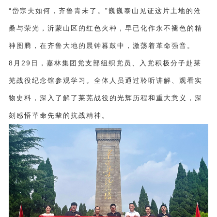
“岱宗夫如何，齐鲁青未了。”巍巍泰山见证这片土地的沧
桑与荣光，沂蒙山区的红色火种，早已化作永不褪色的精
神图腾，在齐鲁大地的晨钟暮鼓中，激荡着革命强音。
8月
29
日，嘉林集团党支部组织党员、入党积极分子赴莱
芜战役纪念馆参观学习。全体人员通过聆听讲解、观看实
物史料，深入了解了莱芜战役的光辉历程和重大意义，深
刻感悟革命先辈的抗战精神。