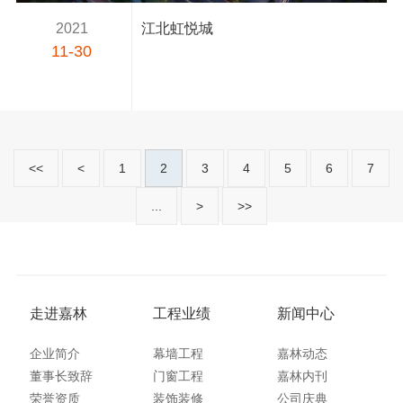
2021
江北虹悦城
11-30
<<
<
1
2
3
4
5
6
7
...
>
>>
走进嘉林
工程业绩
新闻中心
企业简介
幕墙工程
嘉林动态
董事长致辞
门窗工程
嘉林内刊
荣誉资质
装饰装修
公司庆典